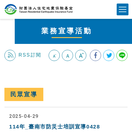
跳
Mobile Button
到
主
要
業務宣導活動
內
容
區
塊
RSS訂閱
:::
民眾宣導
2025-04-29
114年_臺南市防災士培訓宣導0428