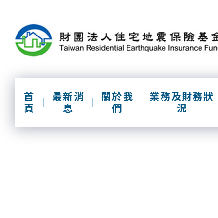
跳
到
主
要
內
容
區
塊
首
最新消
關於我
業務及財務狀
頁
息
們
況