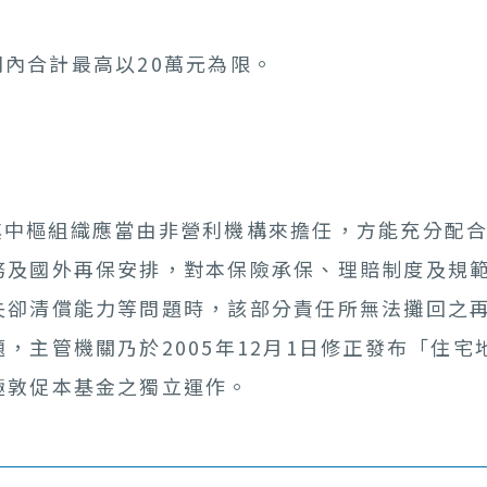
期間內合計最高以20萬元為限。
樞組織應當由非營利機構來擔任，方能充分配合
務及國外再保安排，對本保險承保、理賠制度及規
失卻清償能力等問題時，該部分責任所無法攤回之
，主管機關乃於2005年12月1日修正發布「住
極敦促本基金之獨立運作。