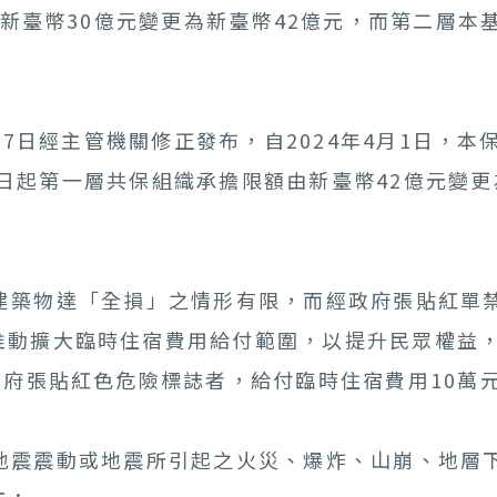
由新臺幣30億元變更為新臺幣42億元，而第二層本
日經主管機關修正發布，自2024年4月1日，本保
4月1日起第一層共保組織承擔限額由新臺幣42億元
築物達「全損」之情形有限，而經政府張貼紅單禁
動擴大臨時住宿費用給付範圍，以提升民眾權益，經2
政府張貼紅色危險標誌者，給付臨時住宿費用10萬
震震動或地震所引起之火災、爆炸、山崩、地層下