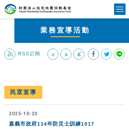
跳
Mobile Button
到
主
要
業務宣導活動
內
容
區
塊
RSS訂閱
:::
民眾宣導
2025-10-20
嘉義市政府114年防災士訓練1017