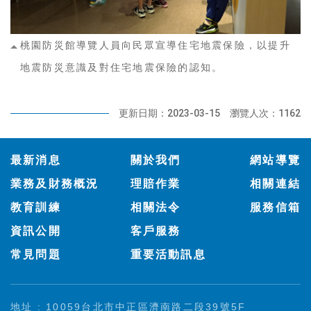
桃園防災館導覽人員向民眾宣導住宅地震保險，以提升
地震防災意識及對住宅地震保險的認知。
更新日期：2023-03-15
瀏覽人次：1162
:::
最新消息
關於我們
網站導覽
業務及財務概況
理賠作業
相關連結
教育訓練
相關法令
服務信箱
資訊公開
客戶服務
常見問題
重要活動訊息
地址 : 10059台北市中正區濟南路二段39號5F