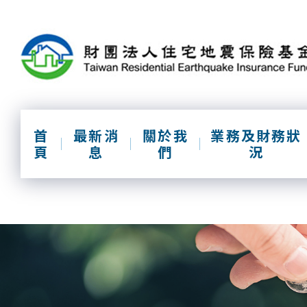
跳
到
主
要
內
容
區
塊
首
最新消
關於我
業務及財務狀
頁
息
們
況