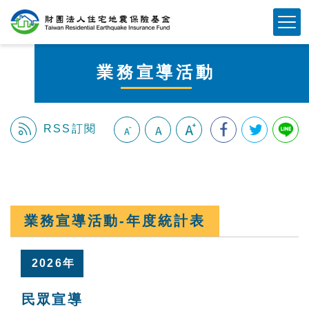
跳
Mobile Button
到
主
要
業務宣導活動
內
容
區
塊
RSS訂閱
:::
業務宣導活動-年度統計表
2026年
民眾宣導