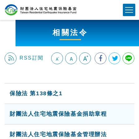
跳
Mobile Button
到
主
要
相關法令
內
容
區
塊
RSS訂閱
:::
保險法 第138條之1
財團法人住宅地震保險基金捐助章程
財團法人住宅地震保險基金管理辦法