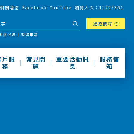
相關連結
Facebook
YouTube
瀏覽人次：11227861
進階搜尋
地震保險
理賠申請
客戶服
常見問
重要活動訊
服務信
務
題
息
箱
動