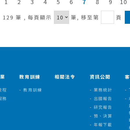
1
2
3
4
5
6
7
8
9
10
/ 129 筆
, 每頁顯示
筆,
移至第
頁
作業
教育訓練
相關法令
資訊公開
流程
教育訓練
業務統計
服務
出國報告
研究報告
預、決算
年報下載