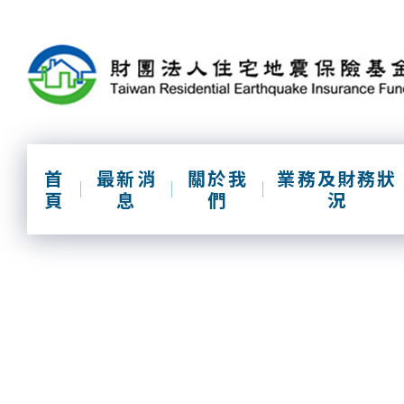
跳
到
主
要
內
容
區
塊
首
最新消
關於我
業務及財務狀
頁
息
們
況