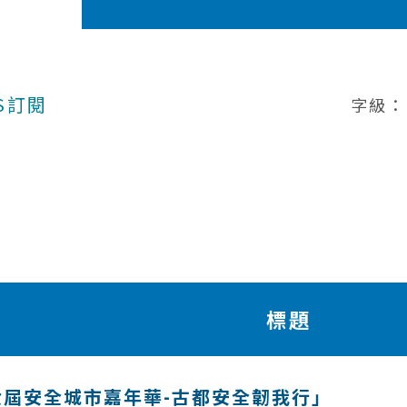
S訂閱
字級：
標題
屆安全城市嘉年華-古都安全韌我行」