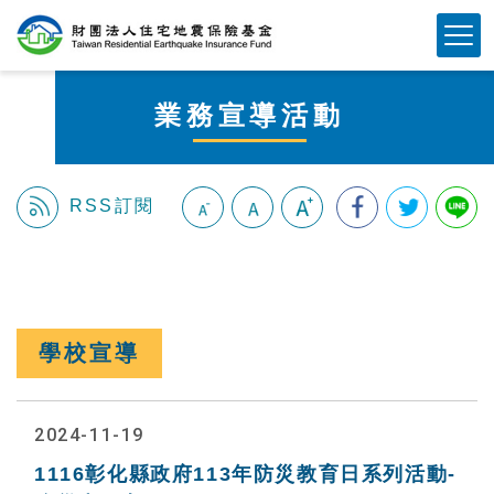
跳
Mobile Button
到
主
要
業務宣導活動
內
容
區
塊
RSS訂閱
:::
學校宣導
2024-11-19
1116彰化縣政府113年防災教育日系列活動-