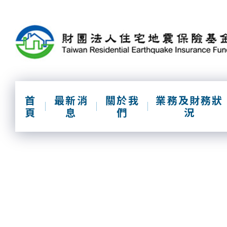
跳
到
主
要
內
容
區
塊
首
最新消
關於我
業務及財務狀
頁
息
們
況