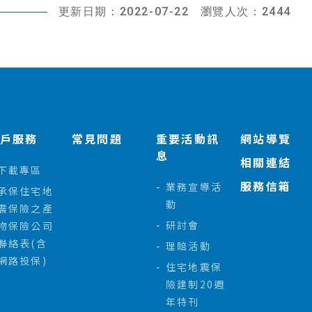
更新日期：2022-07-22
瀏覽人次：2444
客戶服務
常見問題
重要活動訊
網站導覽
息
相關連結
下載專區
服務信箱
業務宣導活
承保住宅地
動
震保險之產
研討會
物保險公司
聯絡表(含
理賠活動
網路投保)
住宅地震保
險建制20週
年特刊