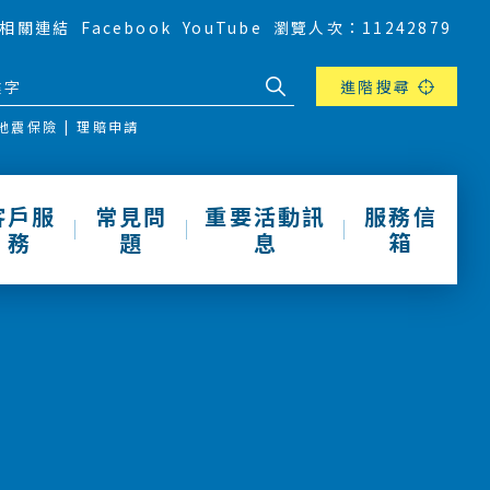
相關連結
Facebook
YouTube
瀏覽人次：11242879
進階搜尋
地震保險
理賠申請
客戶服
常見問
重要活動訊
服務信
務
題
息
箱
動