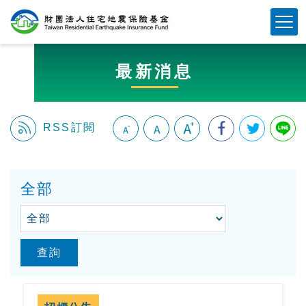
跳
Mobile Button
到
主
要
最新消息
內
容
區
塊
RSS訂閱
:::
全部