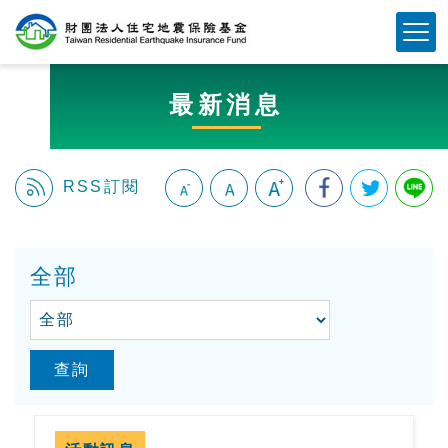
跳
Mobile Button
到
主
要
最新消息
內
容
區
塊
RSS訂閱
:::
全部