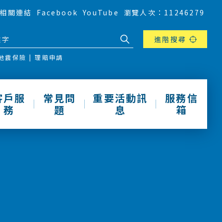
相關連結
Facebook
YouTube
瀏覽人次：11246279
進階搜尋
地震保險
理賠申請
客戶服
常見問
重要活動訊
服務信
務
題
息
箱
動