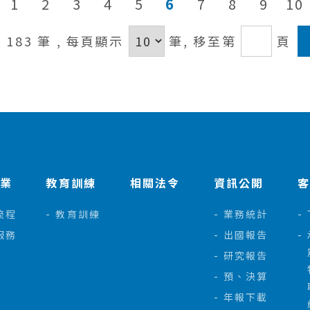
1
2
3
4
5
6
7
8
9
10
/ 183 筆
, 每頁顯示
筆,
移至第
頁
作業
教育訓練
相關法令
資訊公開
流程
教育訓練
業務統計
服務
出國報告
研究報告
預、決算
年報下載