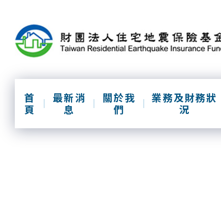
跳
到
主
要
內
容
區
塊
首
最新消
關於我
業務及財務狀
頁
息
們
況