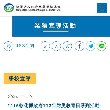
跳
Mobile Button
到
主
要
業務宣導活動
內
容
區
塊
RSS訂閱
:::
學校宣導
2024-11-19
1116彰化縣政府113年防災教育日系列活動-