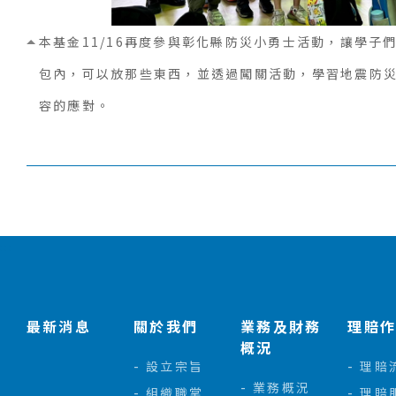
本基金11/16再度參與彰化縣防災小勇士活動，讓學子
包內，可以放那些東西，並透過闖關活動，學習地震防
容的應對。
:::
最新消息
關於我們
業務及財務
理賠
概況
設立宗旨
理賠
業務概況
組織職掌
理賠