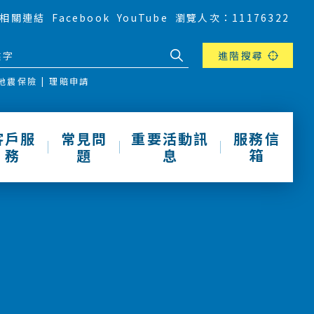
相關連結
Facebook
YouTube
瀏覽人次：11176322
進階搜尋
地震保險
理賠申請
客戶服
常見問
重要活動訊
服務信
務
題
息
箱
動