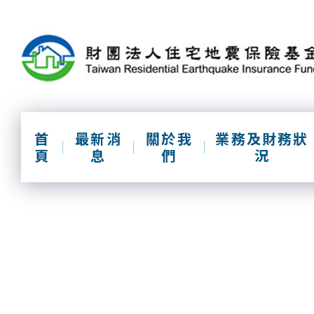
跳
到
主
要
內
容
區
塊
首
最新消
關於我
業務及財務狀
頁
息
們
況