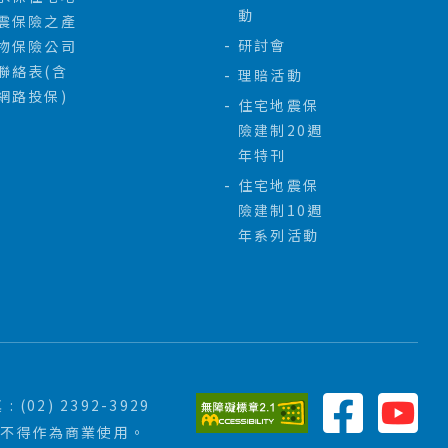
動
震保險之產
研討會
物保險公司
聯絡表(含
理賠活動
網路投保)
住宅地震保
險建制20週
年特刊
住宅地震保
險建制10週
年系列活動
 : (02) 2392-3929
亦不得作為商業使用。