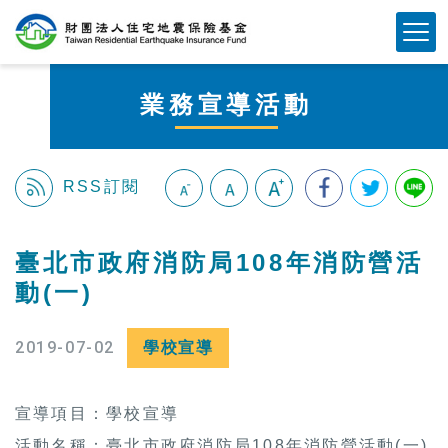
跳
Mobile Button
到
主
要
業務宣導活動
內
容
區
塊
RSS訂閱
:::
臺北市政府消防局108年消防營活
動(一)
2019-07-02
學校宣導
宣導項目：學校宣導
活動名稱：臺北市政府消防局108年消防營活動(一)