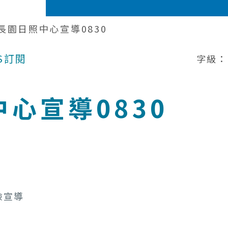
長園日照中心宣導0830
S訂閱
字級：
心宣導0830
險宣導