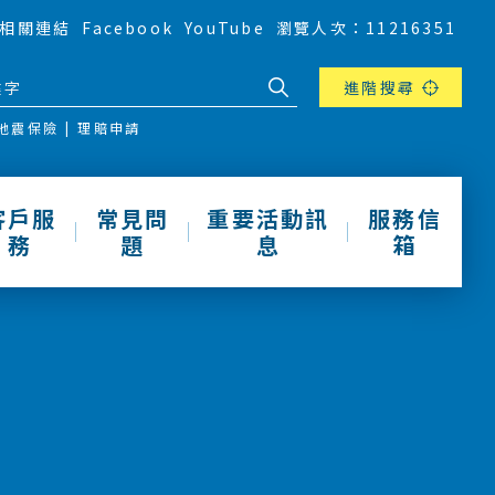
相關連結
Facebook
YouTube
瀏覽人次：11216351
進階搜尋
地震保險
理賠申請
客戶服
常見問
重要活動訊
服務信
務
題
息
箱
動