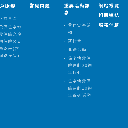
客戶服務
常見問題
重要活動訊
網站導覽
息
相關連結
下載專區
服務信箱
業務宣導活
承保住宅地
動
震保險之產
研討會
物保險公司
聯絡表(含
理賠活動
網路投保)
住宅地震保
險建制20週
年特刊
住宅地震保
險建制10週
年系列活動