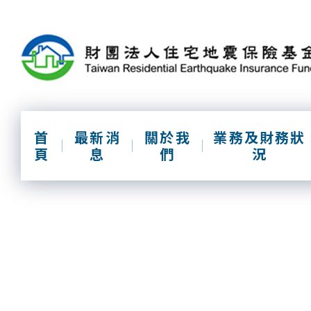
跳
到
主
要
內
容
區
塊
首
最新消
關於我
業務及財務狀
頁
息
們
況