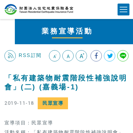
跳
Mobile Button
到
主
要
業務宣導活動
內
容
區
塊
RSS訂閱
:::
「私有建築物耐震階段性補強說明
會」(二) (嘉義場-1)
2019-11-18
民眾宣導
宣導項目：民眾宣導
活動名稱：「私有建築物耐震階段性補強說明會」