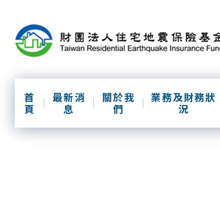
跳
到
主
要
內
容
區
塊
首
最新消
關於我
業務及財務狀
頁
息
們
況