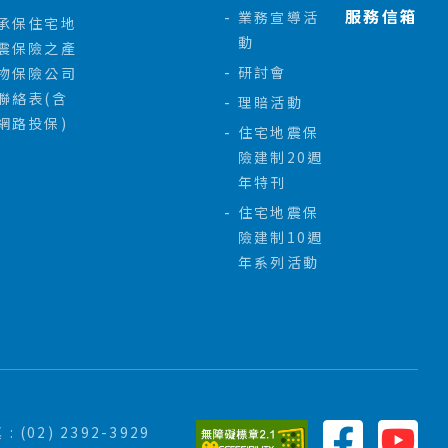
服務信箱
業務宣導活
承保住宅地
動
震保險之產
研討會
物保險公司
聯絡表(含
理賠活動
網路投保)
住宅地震保
險建制20週
年特刊
住宅地震保
險建制10週
年系列活動
 : (02) 2392-3929