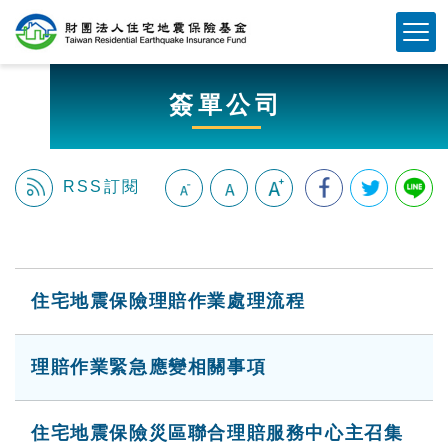
跳
Mobile Button
到
主
要
簽單公司
內
容
區
塊
RSS訂閱
:::
住宅地震保險理賠作業處理流程
理賠作業緊急應變相關事項
住宅地震保險災區聯合理賠服務中心主召集