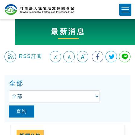
跳
Mobile Button
到
主
要
最新消息
內
容
區
塊
RSS訂閱
:::
全部