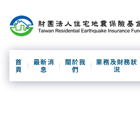
跳
到
主
要
內
容
區
塊
首
最新消
關於我
業務及財務狀
頁
息
們
況