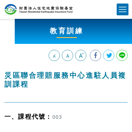
跳
Mobile Button
到
主
要
教育訓練
內
容
區
塊
:::
災區聯合理賠服務中心進駐人員複
訓課程
一、課程代號：
003