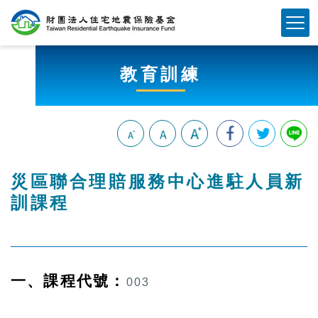
跳
Mobile Button
到
主
要
教育訓練
內
容
區
塊
:::
災區聯合理賠服務中心進駐人員新
訓課程
一、課程代號：
003