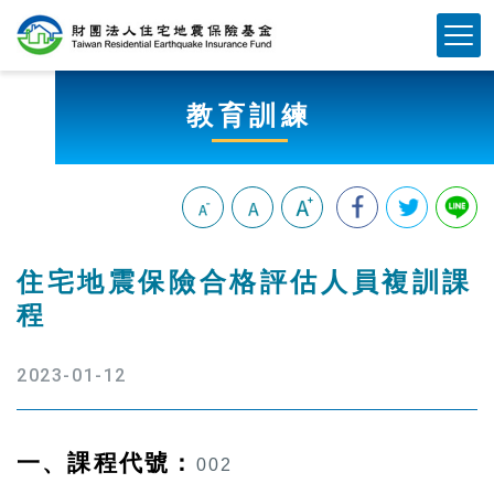
跳
Mobile Button
到
主
要
教育訓練
內
容
區
塊
:::
住宅地震保險合格評估人員複訓課
程
2023-01-12
一、課程代號：
002