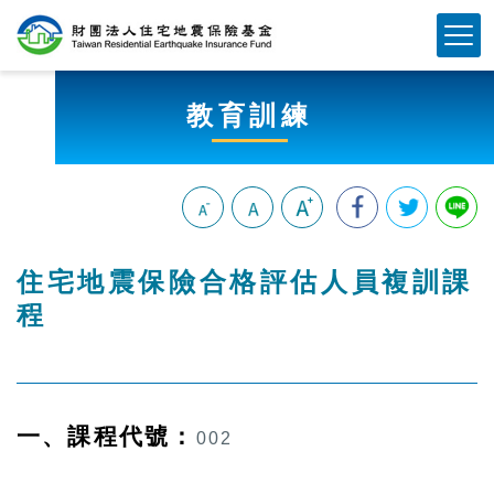
跳
Mobile Button
到
主
要
教育訓練
內
容
區
塊
:::
住宅地震保險合格評估人員複訓課
程
一、課程代號：
002