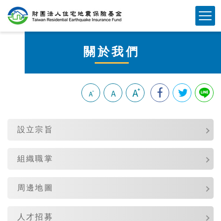
跳
Mobile Button
到
主
要
關於我們
內
容
區
塊
:::
設立宗旨
組織職掌
周邊地圖
人才招募