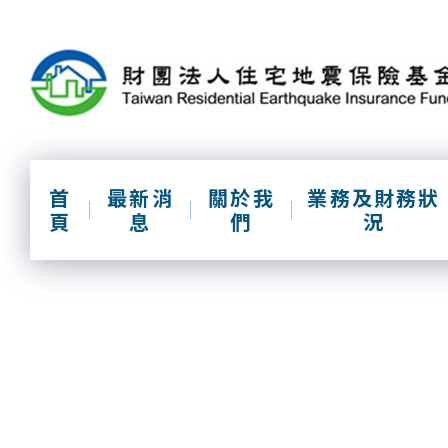
跳
到
主
要
內
容
區
塊
首
最新消
關於我
業務及財務狀
頁
息
們
況