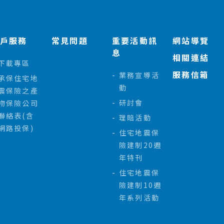
客戶服務
常見問題
重要活動訊
網站導覽
息
相關連結
下載專區
服務信箱
業務宣導活
承保住宅地
動
震保險之產
研討會
物保險公司
聯絡表(含
理賠活動
網路投保)
住宅地震保
險建制20週
年特刊
住宅地震保
險建制10週
年系列活動