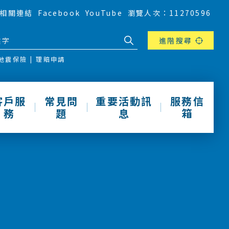
相關連結
Facebook
YouTube
瀏覽人次：11270596
進階搜尋
地震保險
理賠申請
客戶服
常見問
重要活動訊
服務信
務
題
息
箱
息