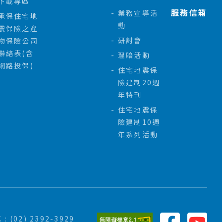
下載專區
服務信箱
業務宣導活
承保住宅地
動
震保險之產
研討會
物保險公司
聯絡表(含
理賠活動
網路投保)
住宅地震保
險建制20週
年特刊
住宅地震保
險建制10週
年系列活動
 : (02) 2392-3929