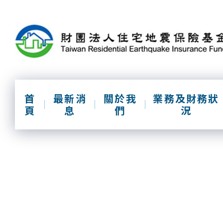
跳
到
主
要
內
容
區
塊
首
最新消
關於我
業務及財務狀
頁
息
們
況