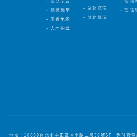
設立宗旨
理賠
業務概況
組織職掌
理賠
財務概況
周邊地圖
人才招募
地址 : 10059台北市中正區濟南路二段39號5F
免付費電話 