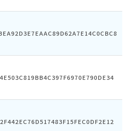
EBEA92D3E7EAAC89D62A7E14C0CBC8
4E503C819BB4C397F6970E790DE34
2F442EC76D517483F15FEC0DF2E12