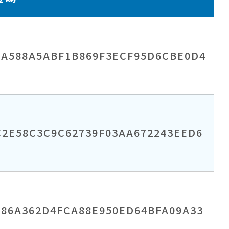
6A588A5ABF1B869F3ECF95D6CBE0D4
C2E58C3C9C62739F03AA672243EED6
886A362D4FCA88E950ED64BFA09A33