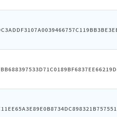
9C3ADDF3107A0039466757C119BB3BE3
1BB688397533D71C0189BF6837EE66219D
E11EE65A3E89E0B8734DC898321B757551