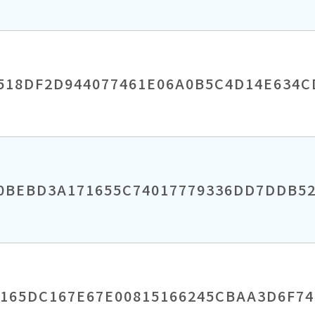
518DF2D944077461E06A0B5C4D14E634
0BEBD3A171655C74017779336DD7DDB5
4165DC167E67E00815166245CBAA3D6F74