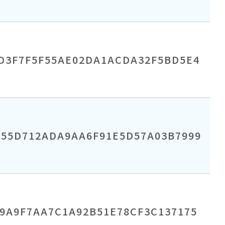
CD3F7F5F55AE02DA1ACDA32F5BD5E4
255D712ADA9AA6F91E5D57A03B7999
9A9F7AA7C1A92B51E78CF3C137175