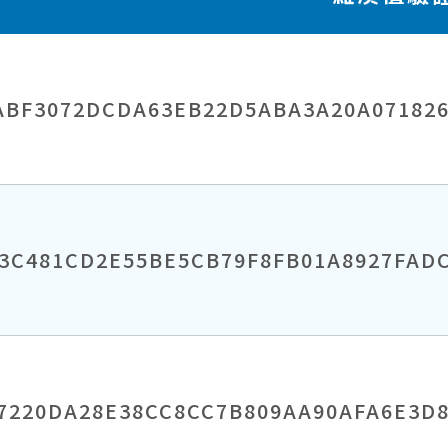
ABF3072DCDA63EB22D5ABA3A20A07182
3C481CD2E55BE5CB79F8FB01A8927FAD
7220DA28E38CC8CC7B809AA90AFA6E3D