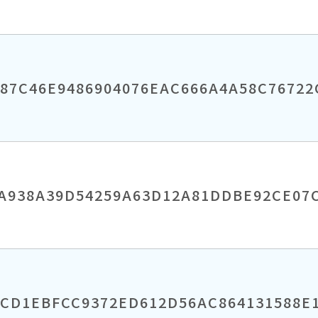
287C46E9486904076EAC666A4A58C76722
A938A39D54259A63D12A81DDBE92CE07
3CD1EBFCC9372ED612D56AC864131588E1