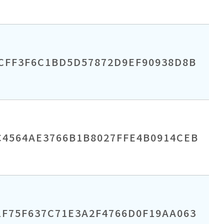
CFF3F6C1BD5D57872D9EF90938D8B
C4564AE3766B1B8027FFE4B0914CEB
F75F637C71E3A2F4766D0F19AA063