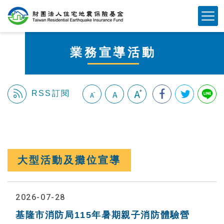
跳
Mobile Button
到
主
要
業務宣導活動
內
容
區
塊
RSS訂閱
:::
大型活動及攤位宣導
2026-07-28
基隆市消防局115年暑期親子消防體驗營