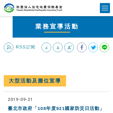
跳
Mobile Button
到
主
要
業務宣導活動
內
容
區
塊
RSS訂閱
:::
大型活動及攤位宣導
2019-09-21
臺北市政府「108年度921國家防災日活動」