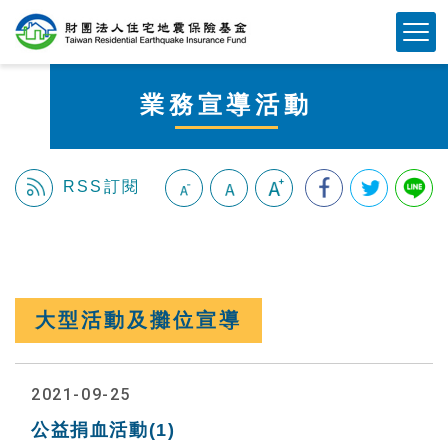
跳
Mobile Button
到
主
要
業務宣導活動
內
容
區
塊
RSS訂閱
:::
大型活動及攤位宣導
2021-09-25
公益捐血活動(1)