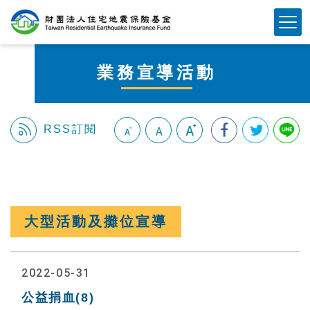
跳
Mobile Button
到
主
要
業務宣導活動
內
容
區
塊
RSS訂閱
:::
大型活動及攤位宣導
2022-05-31
公益捐血(8)