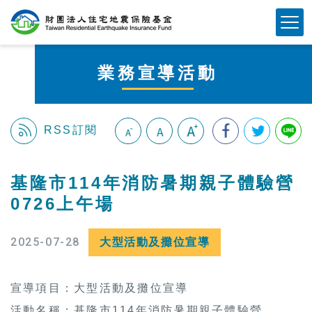
跳
Mobile Button
到
主
要
業務宣導活動
內
容
區
塊
RSS訂閱
:::
基隆市114年消防暑期親子體驗營
0726上午場
2025-07-28
大型活動及攤位宣導
宣導項目：大型活動及攤位宣導
活動名稱：基隆市114年消防暑期親子體驗營