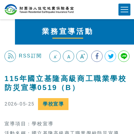
跳
Mobile Button
到
主
要
業務宣導活動
內
容
區
塊
RSS訂閱
:::
115年國立基隆高級商工職業學校
防災宣導0519（B）
2026-05-25
學校宣導
宣導項目：學校宣導
活動名稱：國立基隆高級商工職業學校防災宣導