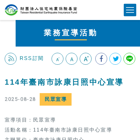
跳
Mobile Button
到
主
要
業務宣導活動
內
容
區
塊
RSS訂閱
:::
114年臺南市詠康日照中心宣導
2025-08-28
民眾宣導
宣導項目：民眾宣導
活動名稱：114年臺南市詠康日照中心宣導
主辦單位：臺南市詠康日照中心