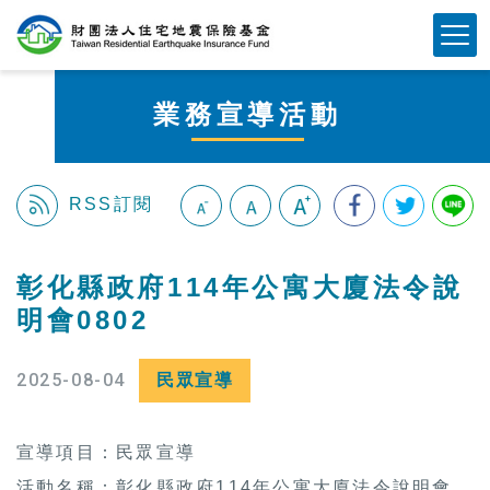
跳
Mobile Button
到
主
要
業務宣導活動
內
容
區
塊
RSS訂閱
:::
彰化縣政府114年公寓大廈法令說
明會0802
2025-08-04
民眾宣導
宣導項目：民眾宣導
活動名稱：彰化縣政府114年公寓大廈法令說明會