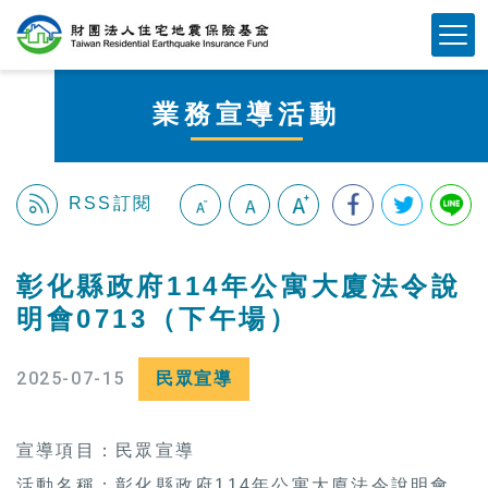
跳
Mobile Button
到
主
要
業務宣導活動
內
容
區
塊
RSS訂閱
:::
彰化縣政府114年公寓大廈法令說
明會0713（下午場）
2025-07-15
民眾宣導
宣導項目：民眾宣導
活動名稱：彰化縣政府114年公寓大廈法令說明會