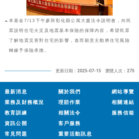
本基金7/13下午參與彰化縣公寓大廈法令說明會，向民
眾說明住宅火災及地震基本保險的保障內容，希望民眾
了解地震災害對住宅的影響，進而願意主動將住宅風險
轉嫁予保險承擔。
更新日期：2025-07-15
瀏覽人次：275
:::
最新消息
關於我們
網站導覽
業務及財務概況
理賠作業
相關連結
教育訓練
相關法令
服務信箱
資訊公開
客戶服務
常見問題
重要活動訊息