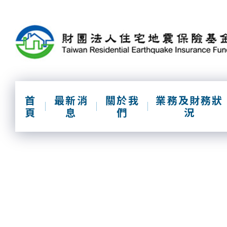
跳
到
主
要
內
容
區
塊
首
最新消
關於我
業務及財務狀
頁
息
們
況