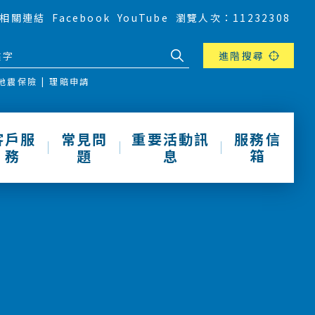
相關連結
Facebook
YouTube
瀏覽人次：11232308
進階搜尋
地震保險
理賠申請
客戶服
常見問
重要活動訊
服務信
務
題
息
箱
動