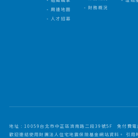
組織職掌
理賠
財務概況
周邊地圖
人才招募
地址 : 10059台北市中正區濟南路二段39號5F
免付費電話 
歡迎連結使用財團法人住宅地震保險基金網站資料。 引用