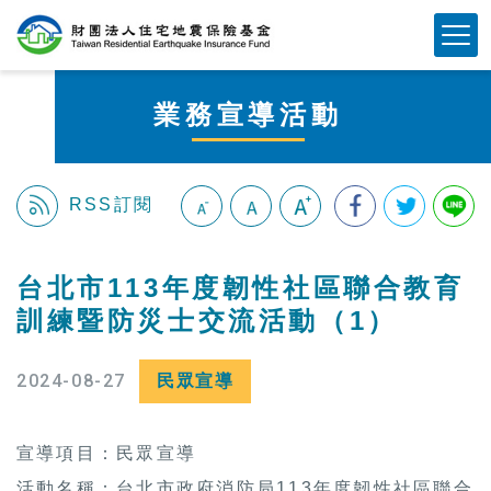
跳
Mobile Button
到
主
要
業務宣導活動
內
容
區
塊
RSS訂閱
:::
台北市113年度韌性社區聯合教育
訓練暨防災士交流活動（1）
2024-08-27
民眾宣導
宣導項目：民眾宣導
活動名稱：台北市政府消防局113年度韌性社區聯合