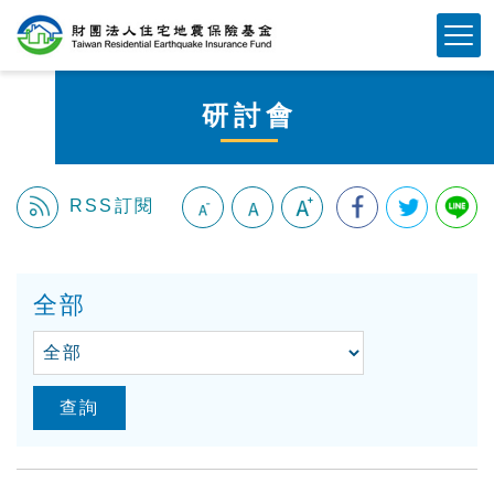
跳
Mobile Button
到
主
要
研討會
內
容
區
塊
RSS訂閱
:::
全部