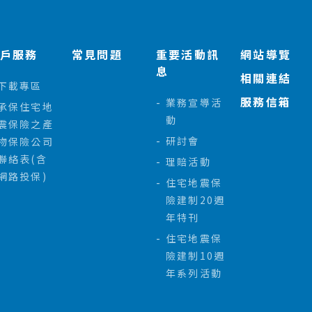
客戶服務
常見問題
重要活動訊
網站導覽
息
相關連結
下載專區
服務信箱
業務宣導活
承保住宅地
動
震保險之產
研討會
物保險公司
聯絡表(含
理賠活動
網路投保)
住宅地震保
險建制20週
年特刊
住宅地震保
險建制10週
年系列活動