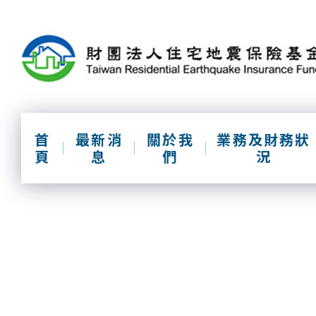
跳
到
主
要
內
容
區
塊
首
最新消
關於我
業務及財務狀
頁
息
們
況