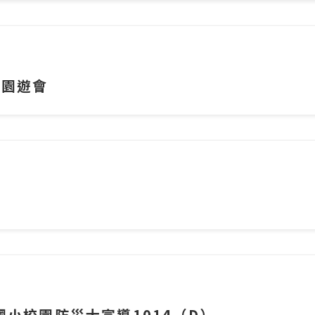
災園遊會
國小校園防災士宣導1014（D）