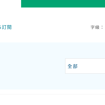
S訂閱
字級：