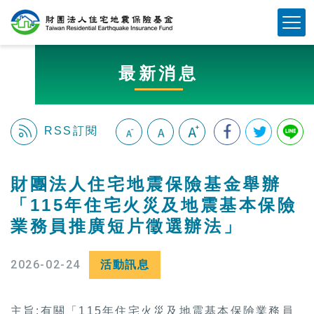
跳
Mobile Button
到
主
要
最新消息
內
容
區
塊
RSS訂閱
:::
財團法人住宅地震保險基金舉辦
「115年住宅火災及地震基本保險
業務員推廣短片徵選辦法」
2026-02-24
活動訊息
主旨:有關「115年住宅火災及地震基本保險業務員