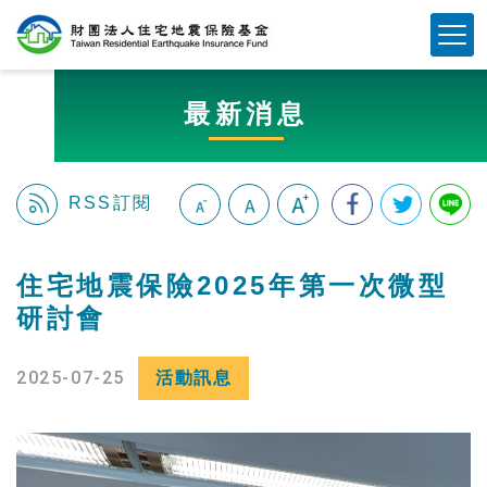
跳
Mobile Button
到
主
要
最新消息
內
容
區
塊
RSS訂閱
:::
住宅地震保險2025年第一次微型
研討會
2025-07-25
活動訊息