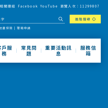
相關連結
Facebook
YouTube
瀏覽人次：11299807
進階搜尋
地震保險
理賠申請
客戶服
常見問
重要活動訊
服務信
務
題
息
箱
動