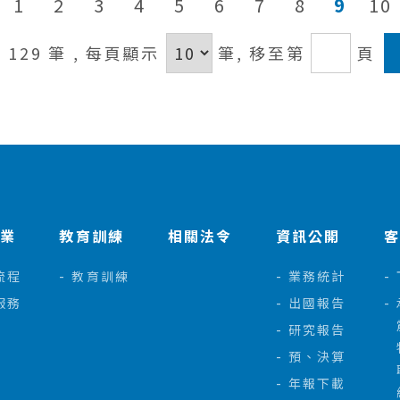
1
2
3
4
5
6
7
8
9
10
/ 129 筆
, 每頁顯示
筆,
移至第
頁
作業
教育訓練
相關法令
資訊公開
流程
教育訓練
業務統計
服務
出國報告
研究報告
預、決算
年報下載