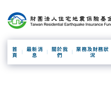
跳
到
主
要
內
容
區
塊
首
最新消
關於我
業務及財務狀
頁
息
們
況