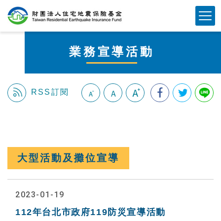
跳
Mobile Button
到
主
要
業務宣導活動
內
容
區
塊
RSS訂閱
:::
大型活動及攤位宣導
2023-01-19
112年台北市政府119防災宣導活動