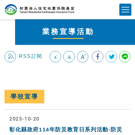
跳
Mobile Button
到
主
要
業務宣導活動
內
容
區
塊
RSS訂閱
:::
學校宣導
2025-10-20
彰化縣政府114年防災教育日系列活動-防災