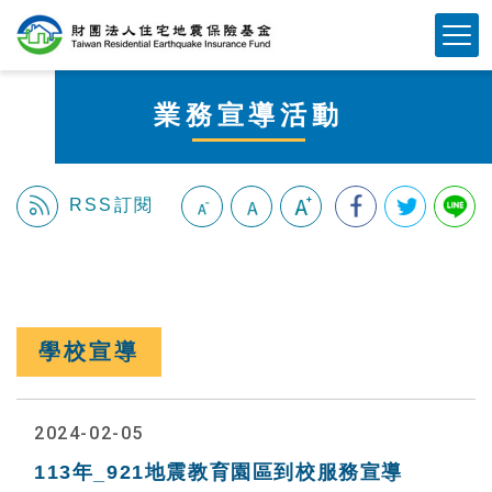
跳
Mobile Button
到
主
要
業務宣導活動
內
容
區
塊
RSS訂閱
:::
學校宣導
2024-02-05
113年_921地震教育園區到校服務宣導