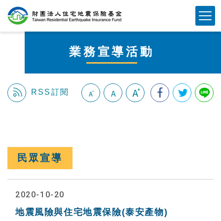
跳
Mobile Button
到
主
要
業務宣導活動
內
容
區
塊
RSS訂閱
:::
民眾宣導
2020-10-20
地震風險與住宅地震保險(泰安產物)